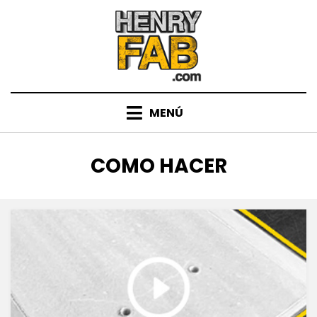
Saltar
al
contenido
MENÚ
ETIQUETA
:
COMO HACER